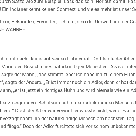
Durch Sätze wie zum Beispiel: Lass das sein! Hör auf damit! Fass
 Ein Indianer kennt keinen Schmerz, und vieles mehr ist unser S
ltern, Bekannten, Freunden, Lehrern, also der Umwelt und der Ge
EINE WAHRHEIT.
hn mit nach Hause auf seinen Hühnerhof. Dort lernte der Adler b
er Mann den Besuch eines naturkundigen Menschen. Als sie mitei
Ja“, sagte der Mann, „das stimmt. Aber ich habe ihn zu einem Huhn
n“, sagte der Andere. „Er ist immer noch ein Adler, denn er hat d
 Mann, „er ist jetzt ein richtiges Huhn und wird niemals wie ein Adl
her zu ergründen. Behutsam nahm der naturkundigen Mensch den
fliege.“ Doch der Adler war verwirrt; er wusste nicht, wer er war, 
 Unverzagt nahm ihn der naturkundige Mensch am nächsten Tag 
s und fliege.“ Doch der Adler fürchtete sich vor seinem unbekann