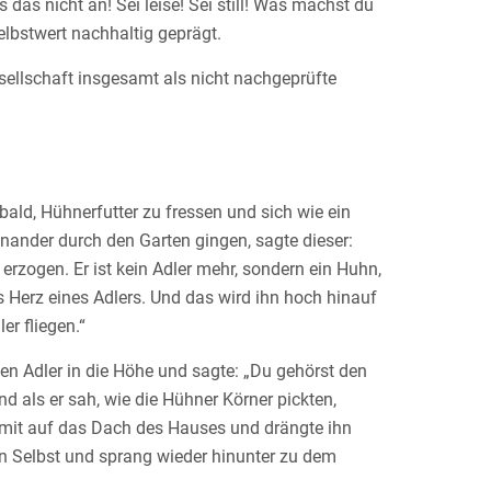
 das nicht an! Sei leise! Sei still! Was machst du
elbstwert nachhaltig geprägt.
sellschaft insgesamt als nicht nachgeprüfte
ald, Hühnerfutter zu fressen und sich wie ein
nander durch den Garten gingen, sagte dieser:
 erzogen. Er ist kein Adler mehr, sondern ein Huhn,
as Herz eines Adlers. Und das wird ihn hoch hinauf
er fliegen.“
 Adler in die Höhe und sagte: „Du gehörst den
und als er sah, wie die Hühner Körner pickten,
mit auf das Dach des Hauses und drängte ihn
ten Selbst und sprang wieder hinunter zu dem