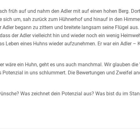
h früh auf und nahm den Adler mit auf einen hohen Berg. Dort h
ute sich um, sah zurück zum Hühnerhof und hinauf in den Himmel
r Adler begann zu zittern und breitete langsam seine Flügel aus
dass der Adler vielleicht hin und wieder noch ein wenig Heimwe
 das Leben eines Huhns wieder aufzunehmen. Er war ein Adler – 
e, er wäre ein Huhn, geht es uns auch manchmal. Wir glauben di
hes Potenzial in uns schlummert. Die Bewertungen und Zweifel a
wünsche? Was zeichnet dein Potenzial aus? Was bist du im Sta