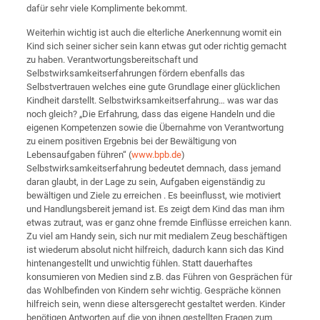
dafür sehr viele Komplimente bekommt.
Weiterhin wichtig ist auch die elterliche Anerkennung womit ein
Kind sich seiner sicher sein kann etwas gut oder richtig gemacht
zu haben. Verantwortungsbereitschaft und
Selbstwirksamkeitserfahrungen fördern ebenfalls das
Selbstvertrauen welches eine gute Grundlage einer glücklichen
Kindheit darstellt. Selbstwirksamkeitserfahrung… was war das
noch gleich? „Die Erfahrung, dass das eigene Handeln und die
eigenen Kompetenzen sowie die Übernahme von Verantwortung
zu einem positiven Ergebnis bei der Bewältigung von
Lebensaufgaben führen“ (
www.bpb.de
)
Selbstwirksamkeitserfahrung bedeutet demnach, dass jemand
daran glaubt, in der Lage zu sein, Aufgaben eigenständig zu
bewältigen und Ziele zu erreichen . Es beeinflusst, wie motiviert
und Handlungsbereit jemand ist. Es zeigt dem Kind das man ihm
etwas zutraut, was er ganz ohne fremde Einflüsse erreichen kann.
Zu viel am Handy sein, sich nur mit medialem Zeug beschäftigen
ist wiederum absolut nicht hilfreich, dadurch kann sich das Kind
hintenangestellt und unwichtig fühlen. Statt dauerhaftes
konsumieren von Medien sind z.B. das Führen von Gesprächen für
das Wohlbefinden von Kindern sehr wichtig. Gespräche können
hilfreich sein, wenn diese altersgerecht gestaltet werden. Kinder
benötigen Antworten auf die von ihnen gestellten Fragen zum