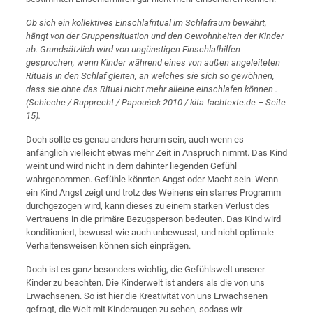
Ob sich ein kollektives Einschlafritual im Schlafraum bewährt,
hängt von der Gruppensituation und den Gewohnheiten der Kinder
ab. Grundsätzlich wird von ungünstigen Einschlafhilfen
gesprochen, wenn Kinder während eines von außen angeleiteten
Rituals in den Schlaf gleiten, an welches sie sich so gewöhnen,
dass sie ohne das Ritual nicht mehr alleine einschlafen können .
(Schieche / Rupprecht / Papoušek 2010 / kita-fachtexte.de – Seite
15).
Doch sollte es genau anders herum sein, auch wenn es
anfänglich vielleicht etwas mehr Zeit in Anspruch nimmt. Das Kind
weint und wird nicht in dem dahinter liegenden Gefühl
wahrgenommen. Gefühle könnten Angst oder Macht sein. Wenn
ein Kind Angst zeigt und trotz des Weinens ein starres Programm
durchgezogen wird, kann dieses zu einem starken Verlust des
Vertrauens in die primäre Bezugsperson bedeuten. Das Kind wird
konditioniert, bewusst wie auch unbewusst, und nicht optimale
Verhaltensweisen können sich einprägen.
Doch ist es ganz besonders wichtig, die Gefühlswelt unserer
Kinder zu beachten. Die Kinderwelt ist anders als die von uns
Erwachsenen. So ist hier die Kreativität von uns Erwachsenen
gefragt, die Welt mit Kinderaugen zu sehen, sodass wir